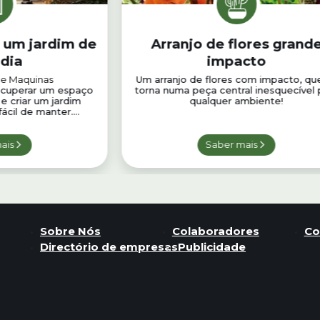
 um jardim de
Arranjo de flores grand
dia
impacto
 e Maquinas
Um arranjo de flores com impacto, qu
ecuperar um espaço
torna numa peça central inesquecível 
e criar um jardim
qualquer ambiente!
ácil de manter....
ais
Saber mais
Sobre Nós
Colaboradores
Co
Directório de empresas
Publicidade