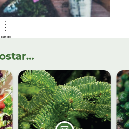
partilha
tar...