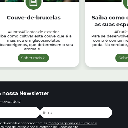
Couve-de-bruxelas
Saiba como 
as suas esp
#Horta
#Plantas de exterior
#Frutíc
iba como cultivar esta couve que é a
Para se desenvolve
mais rica em glucosinolatos
como é comum ref
icancerígenos, que determinam o seu
poda. Na verdade, 
aroma e...
Saber mais
Sabe
 nossa Newsletter
 novidades!
io de emails e concordo com as
Condições gerais de Utilização e
Política de Privacidade e Proteção de Dados
do site.