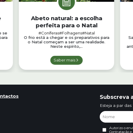
e
Abeto natural: a escolha
perfeita para o Natal
e se
#Coníferas
#Folhagens
#Natal
para
O frio está a chegar e os preparativos para
Sa
o Natal começam a ser uma realidade.
Neste espírito,...
ant
Saber mais
ntactos
Subscreva a
Esteja a par das
Autorizo o env
Contratação
e