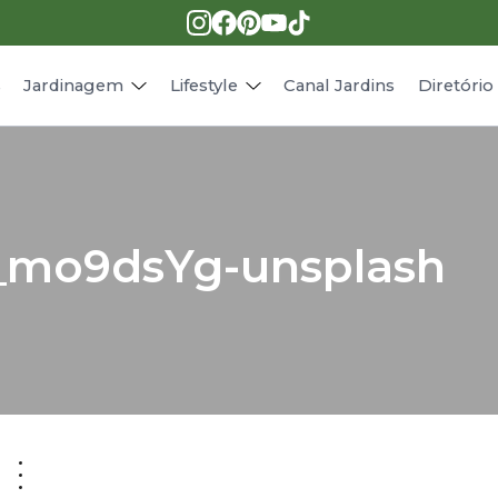
Pragas e doenças
Receitas
Paisagismo
Animais
s
Jardinagem
Lifestyle
Canal Jardins
Diretóri
_mo9dsYg-unsplash