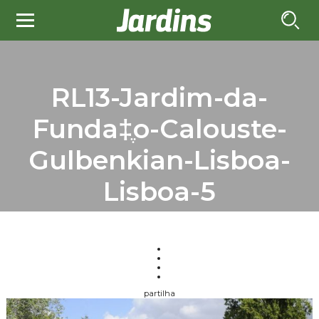
RL13-Jardim-da-
Funda‡ֶo-Calouste-
Gulbenkian-Lisboa-
Lisboa-5
partilha