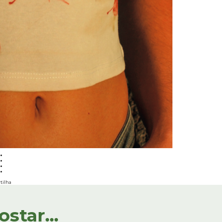
tilha
tar...