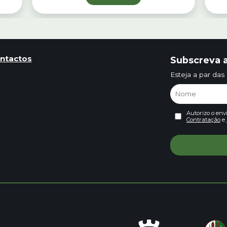
ntactos
Subscreva a
Esteja a par das
Autorizo o env
Contratação
e