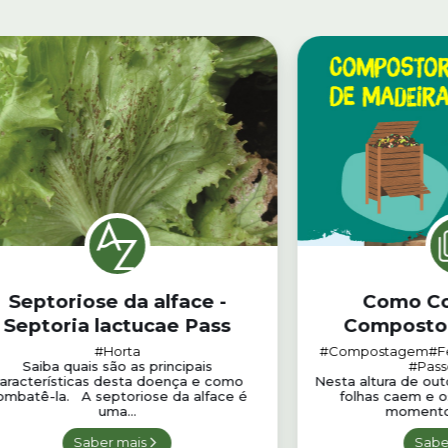
Septoriose da alface -
Como Co
Septoria lactucae Pass
Compostor
#Horta
#Compostagem
#F
Saiba quais são as principais
#Pass
aracterísticas desta doença e como
Nesta altura de ou
ombatê-la. A septoriose da alface é
folhas caem e o
uma...
momento i
Saber mais
Sabe