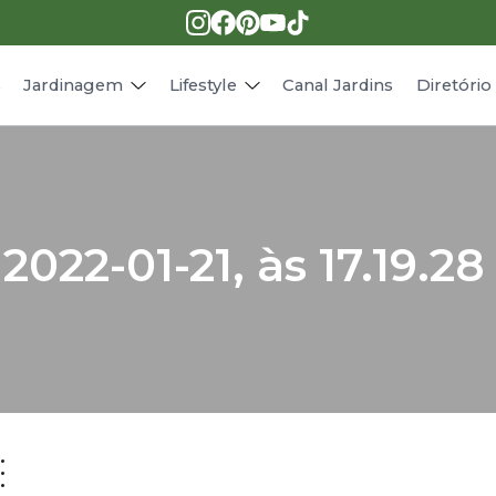
Pragas e doenças
Receitas
Paisagismo
Animais
s
Jardinagem
Lifestyle
Canal Jardins
Diretóri
2022-01-21, às 17.19.28