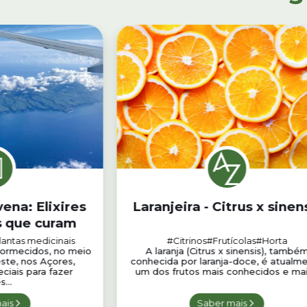
ena: Elixires
Laranjeira - Citrus x sinen
s que curam
lantas medicinais
#Citrinos
#Frutícolas
#Horta
dormecidos, no meio
A laranja (Citrus x sinensis), també
ste, nos Açores,
conhecida por laranja-doce, é atualm
ciais para fazer
um dos frutos mais conhecidos e mais
s...
ais
Saber mais