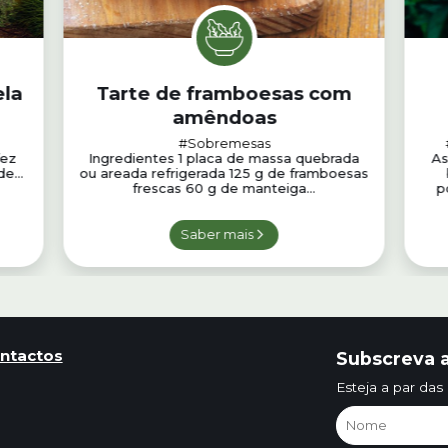
ela
Tarte de framboesas com
amêndoas
#Sobremesas
fez
Ingredientes 1 placa de massa quebrada
As
e...
ou areada refrigerada 125 g de framboesas
frescas 60 g de manteiga...
p
Saber mais
ntactos
Subscreva a
Esteja a par das