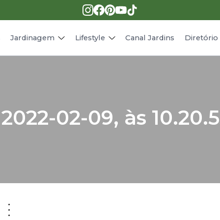
Pragas e doenças
Receitas
Paisagismo
Animais
s
Jardinagem
Lifestyle
Canal Jardins
Diretóri
2022-02-09, às 10.20.