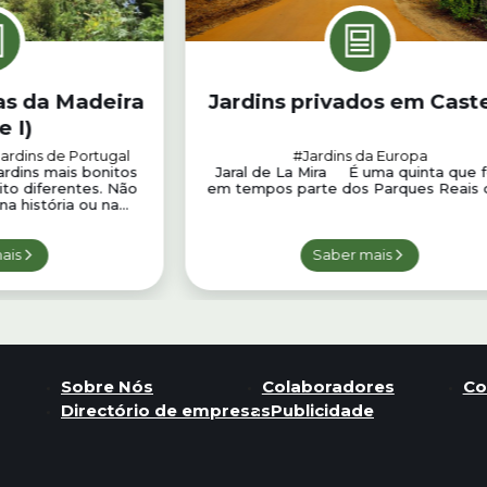
tas da Madeira
Jardins privados em Cast
e I)
ardins de Portugal
#Jardins da Europa
ardins mais bonitos
Jaral de La Mira É uma quinta que 
ito diferentes. Não
em tempos parte dos Parques Reais d
 história ou na...
ais
Saber mais
Sobre Nós
Colaboradores
Co
Directório de empresas
Publicidade