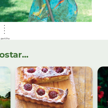
partilha
tar...