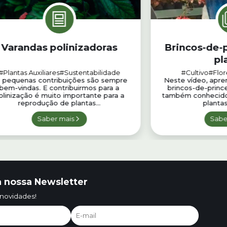
Varandas polinizadoras
Brincos-de-
pl
#Plantas Auxiliares
#Sustentabilidade
#Cultivo
#Flor
 pequenas contribuições são sempre
Neste vídeo, apren
bem-vindas. E contribuirmos para a
brincos-de-prince
olinização é muito importante para a
também conhecidos
reprodução de plantas...
plantas
Saber mais
Sabe
 nossa Newsletter
 novidades!