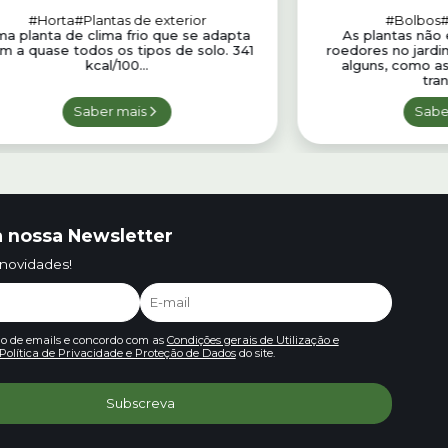
#Horta
#Plantas de exterior
#Bolbos
#
a planta de clima frio que se adapta
As plantas não
m a quase todos os tipos de solo. 341
roedores no jard
kcal/100...
alguns, como a
tran
Saber mais
Sabe
 nossa Newsletter
 novidades!
io de emails e concordo com as
Condições gerais de Utilização e
Política de Privacidade e Proteção de Dados
do site.