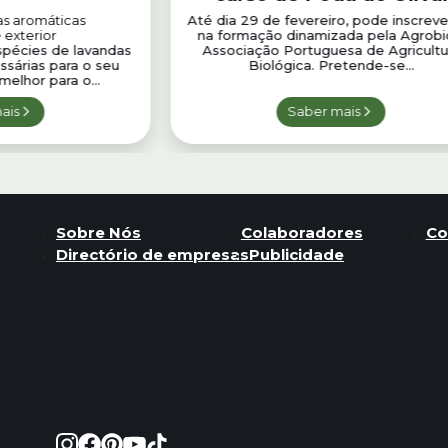
as aromáticas
Até dia 29 de fevereiro, pode inscreve
 exterior
na formação dinamizada pela Agrobi
spécies de lavandas
Associação Portuguesa de Agricultu
ssárias para o seu
Biológica. Pretende-se...
melhor para o...
ais
Saber mais
Sobre Nós
Colaboradores
Co
Directório de empresas
Publicidade