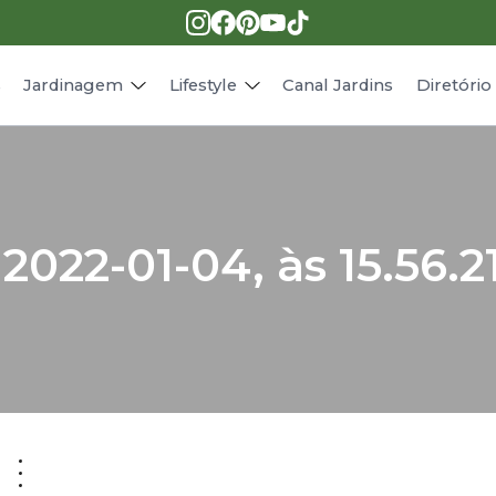
Pragas e doenças
Receitas
Paisagismo
Animais
s
Jardinagem
Lifestyle
Canal Jardins
Diretóri
2022-01-04, às 15.56.2