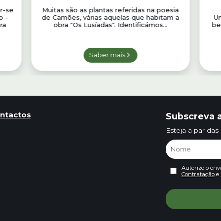
r-se
Muitas são as plantas referidas na poesia
o -
de Camões, várias aquelas que habitam a
Um
ra
obra "Os Lusíadas". Identificámos...
be
Saber mais
ntactos
Subscreva a
Esteja a par das
Autorizo o env
Contratação
e