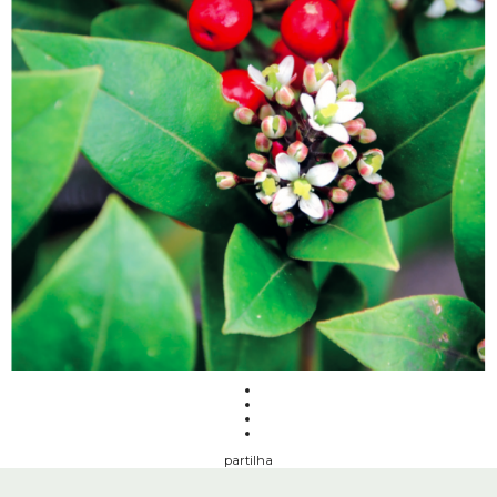
partilha