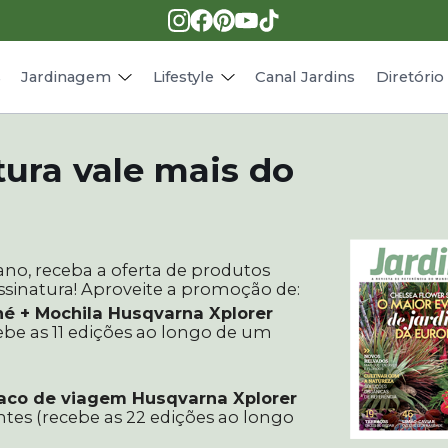
Pragas e doenças
Receitas
Paisagismo
Animais
s
Jardinagem
Lifestyle
Canal Jardins
Diretóri
tura vale mais do
ano, receba a oferta de produtos
ssinatura! Aproveite a promoção de:
né + Mochila Husqvarna Xplorer
cebe as 11 edições ao longo de um
Saco de viagem Husqvarna Xplorer
ntes (recebe as 22 edições ao longo