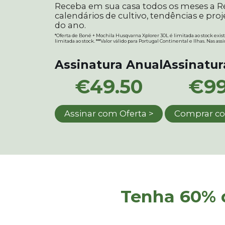
Receba em sua casa todos os meses a Rev
calendários de cultivo, tendências e pro
do ano.
*Oferta de Boné + Mochila Husqvarna Xplorer 30L é limitada ao stock exis
limitada ao stock. ***Valor válido para Portugal Continental e Ilhas. Nas a
Assinatura Anual
Assinatur
€
49.50
€
99
Assinar com Oferta >
Comprar co
Tenha 60% 