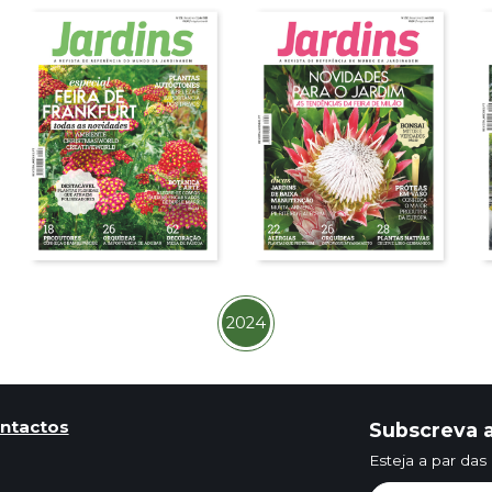
2024
ntactos
Subscreva a
Esteja a par das