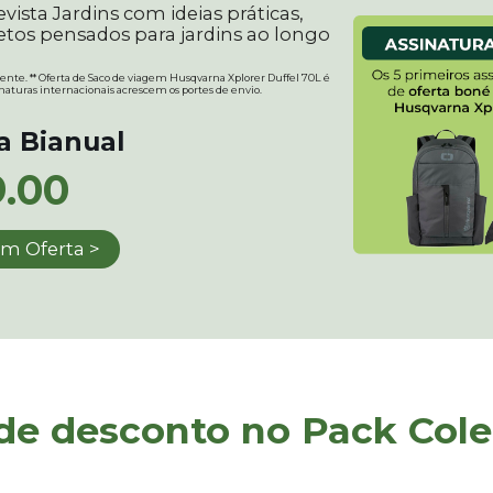
ista Jardins com ideias práticas,
jetos pensados para jardins ao longo
tente. ** Oferta de Saco de viagem Husqvarna Xplorer Duffel 70L é
ssinaturas internacionais acrescem os portes de envio.
a Bianual
.00
m Oferta >
de desconto no Pack Cole