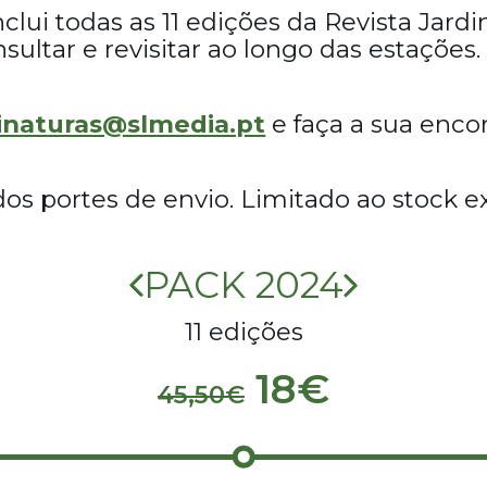
nclui todas as 11 edições da Revista Jar
nsultar e revisitar ao longo das estações
inaturas@slmedia.pt
e faça a sua enco
dos portes de envio. Limitado ao stock ex
PACK 2024
11 edições
18€
45,50€