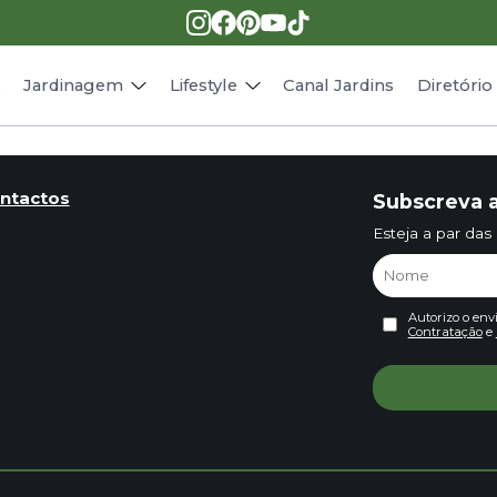
Pragas e doenças
Receitas
Paisagismo
Animais
s
Jardinagem
Lifestyle
Canal Jardins
Diretóri
ntactos
Subscreva a
Esteja a par das
Autorizo o env
Contratação
e