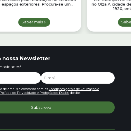
 espaços exteriores. Procura-se um...
rio Olza A cidade de
1920, ent
Saber mais
Sabe
 nossa Newsletter
 novidades!
io de emails e concordo com as
Condições gerais de Utilização e
Política de Privacidade e Proteção de Dados
do site.