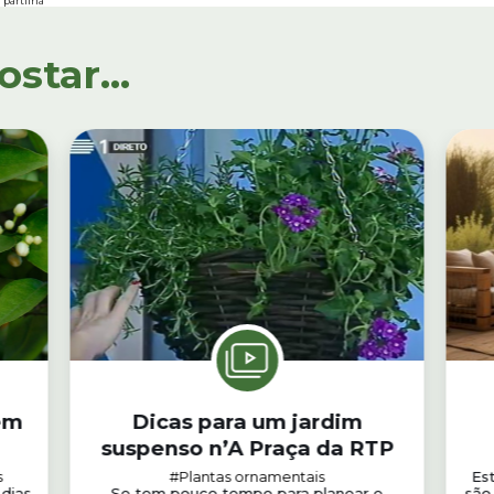
partilha
tar...
em
Dicas para um jardim
suspenso n’A Praça da RTP
s
#Plantas ornamentais
Est
 dias
Se tem pouco tempo para planear e
são