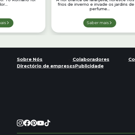
r...
frios de inverno e invade os jardins d
perfume...
ais
Saber mais
Sobre Nós
Colaboradores
Co
Directório de empresas
Publicidade