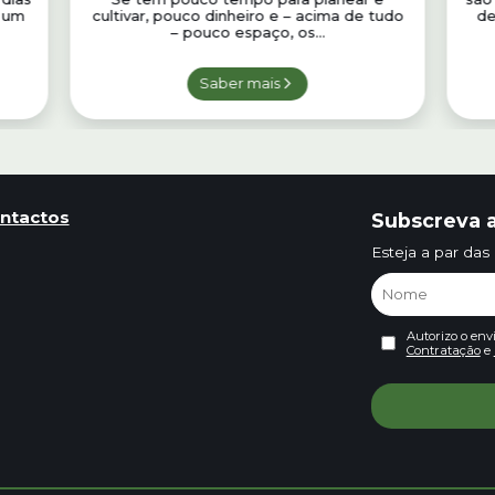
e um
cultivar, pouco dinheiro e – acima de tudo
de
– pouco espaço, os...
Saber mais
ntactos
Subscreva a
Esteja a par das
Autorizo o env
Contratação
e