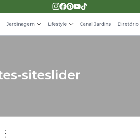
Pragas e doenças
Receitas
Paisagismo
Animais
s
Jardinagem
Lifestyle
Canal Jardins
Diretóri
es-siteslider