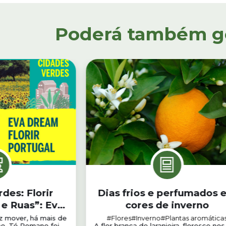
Poderá também gos
des: Florir
Dias frios e perfumados 
 e Ruas”: Eva
cores de inverno
r Portugal
z mover, há mais de
#Flores
#Inverno
#Plantas aromática
o. Tó Romano foi
A flor branca de laranjeira, floresce nos