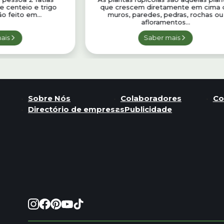
 centeio e trigo
que crescem diretamente em cima 
ão feito em...
muros, paredes, pedras, rochas ou
afloramentos...
ais
Saber mais
Sobre Nós
Colaboradores
Co
Directório de empresas
Publicidade