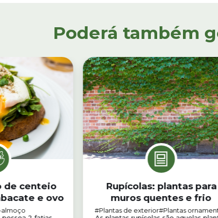
Poderá também gos
o de centeio
Rupícolas: plantas para
abacate e ovo
muros quentes e frio
-almoço
#Plantas de exterior
#Plantas ornament
1 pessoa 2 fatias
As plantas rupícolas são aquelas plan