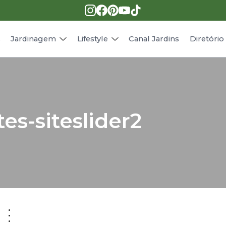
Pragas e doenças
Receitas
Paisagismo
Animais
s
Jardinagem
Lifestyle
Canal Jardins
Diretóri
es-siteslider2