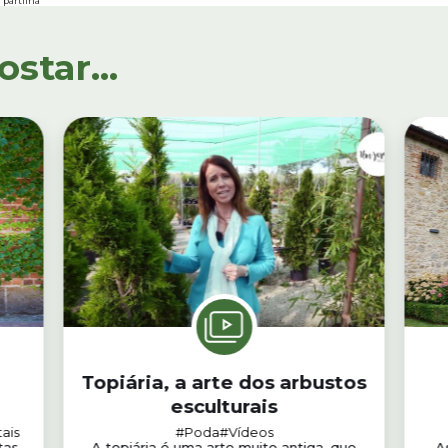
partilha
tar...
Topiária, a arte dos arbustos
esculturais
ais
#Poda
#Vídeos
tas
A topiária é uma arte muito antiga, que
A