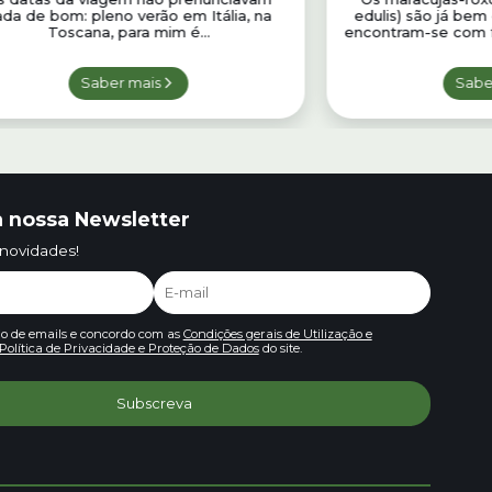
ada de bom: pleno verão em Itália, na
edulis) são já bem
Toscana, para mim é...
encontram-se com fa
Saber mais
Sabe
 nossa Newsletter
 novidades!
io de emails e concordo com as
Condições gerais de Utilização e
Política de Privacidade e Proteção de Dados
do site.