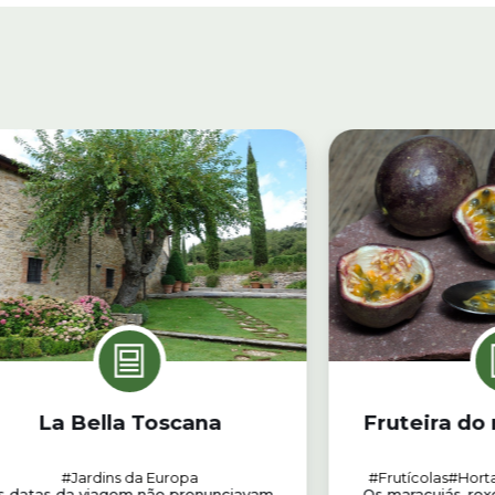
La Bella Toscana
Fruteira do
#Jardins da Europa
#Frutícolas
#Hort
s datas da viagem não prenunciavam
Os maracujás-roxos