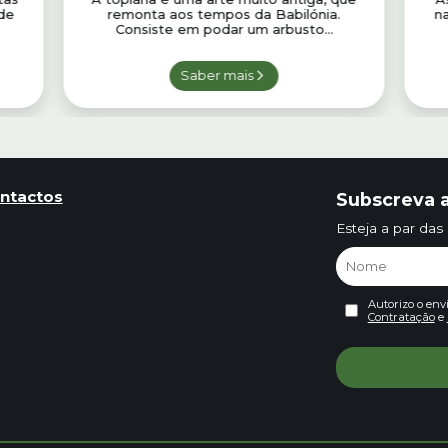
de
remonta aos tempos da Babilónia.
n
Consiste em podar um arbusto...
Saber mais
ntactos
Subscreva a
Esteja a par das
Autorizo o env
Contratação
e