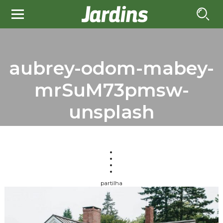
aubrey-odom-mabey-
mrSuM73pmsw-
unsplash
partilha