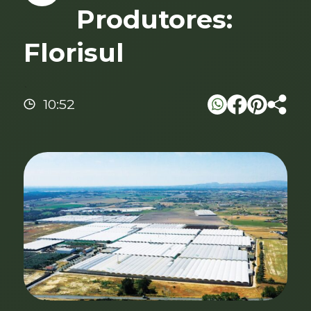
Produtores:
Florisul
`
10:52