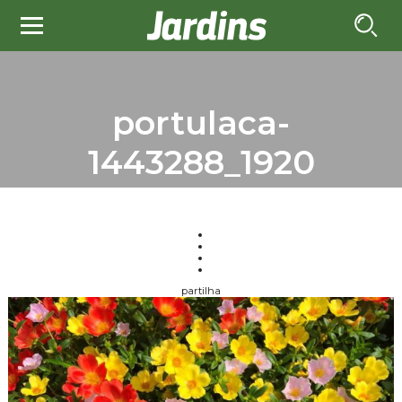
portulaca-
1443288_1920
partilha