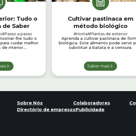
erior: Tudo o
Cultivar pastinaca em
a de Saber
método biológico
o
#Passo a passo
#Horta
#Plantas de exterior
ostrar-lhe tudo o
Aprenda a cultivar pastinaca de for
 para cuidar melhor
biológica. Este alimento pode servir 
de interior....
substituir a batata e a cenoura.
ais
Saber mais
Sobre Nós
Colaboradores
Co
Directório de empresas
Publicidade