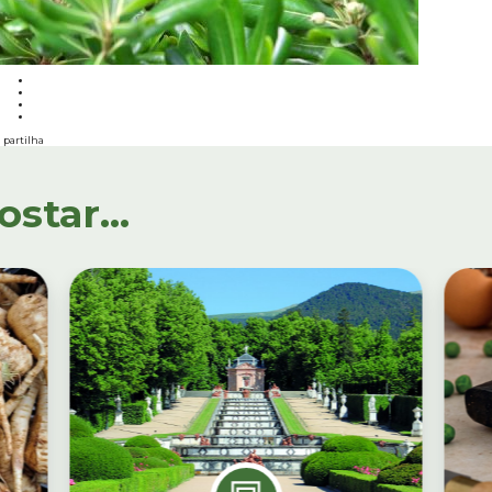
partilha
tar...