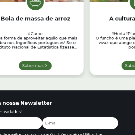
Bola de massa de arroz
A cultur
#Carne
#Horta
#Pla
 forma de aproveitar aquilo que mais
O funcho é uma pla
bra nos frigoríficos portugueses! Se o
vivaz que atinge 
tituto Nacional de Estatística fizesse...
por
Saber mais
Sabe
 nossa Newsletter
 novidades!
io de emails e concordo com as
Condições gerais de Utilização e