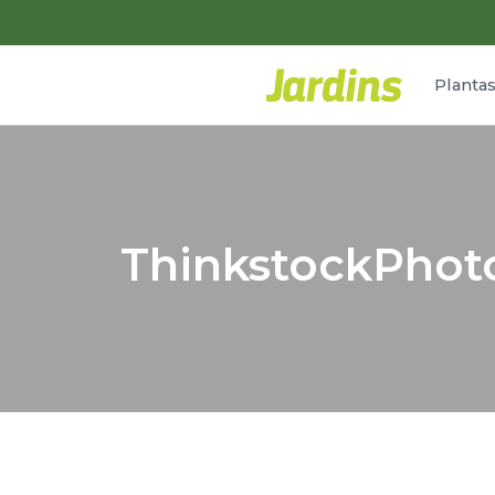
Planta
ThinkstockPhot