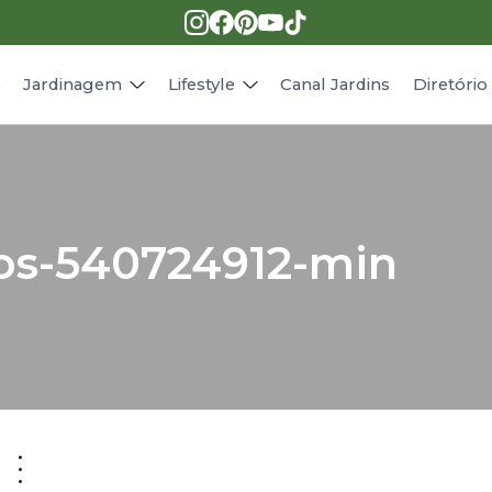
Pragas e doenças
Receitas
Paisagismo
Animais
s
Jardinagem
Lifestyle
Canal Jardins
Diretóri
os-540724912-min