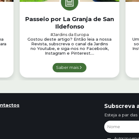
Passeio por La Granja de San
Ildefonso
#Jardins da Europa
ma
Gostou deste artigo? Então leia a nossa
Uma
para
Revista, subscreva o canal da Jardins
so
no Youtube, e siga-nos no Facebook,
Ins
Instagram e Pinterest....
Saber mais
ntactos
Subscreva a
Esteja a par das
Autorizo o env