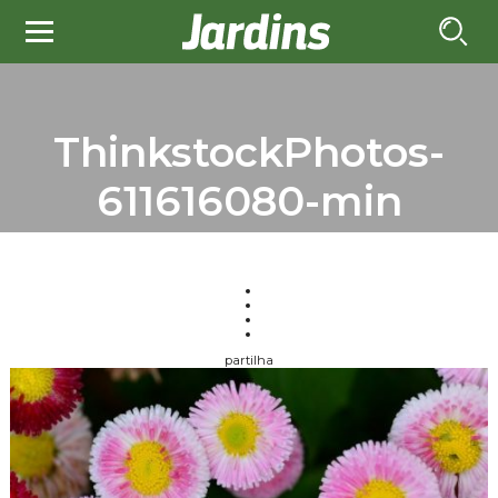
ThinkstockPhotos-
611616080-min
partilha