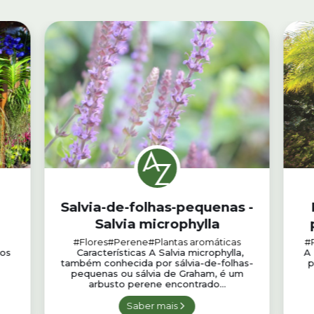
Salvia-de-folhas-pequenas -
Salvia microphylla
#Flores
#Perene
#Plantas aromáticas
#
tos
Características A Salvia microphylla,
A 
também conhecida por sálvia-de-folhas-
p
pequenas ou sálvia de Graham, é um
arbusto perene encontrado...
Saber mais