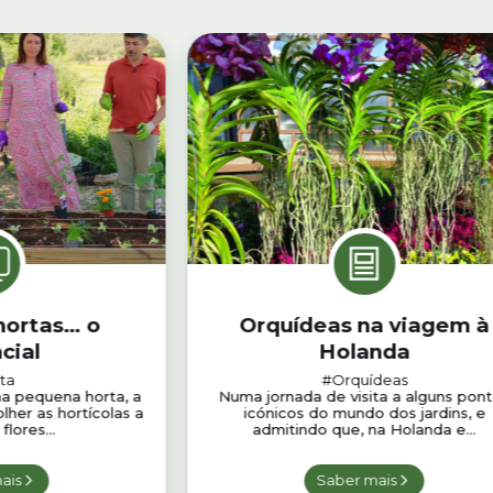
hortas… o
Orquídeas na viagem à
cial
Holanda
ta
#Orquídeas
a pequena horta, a
Numa jornada de visita a alguns pon
lher as hortícolas a
icónicos do mundo dos jardins, e
 flores...
admitindo que, na Holanda e...
ais
Saber mais