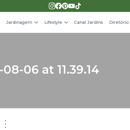
Pragas e doenças
Receitas
Paisagismo
Animais
s
Jardinagem
Lifestyle
Canal Jardins
Diretóri
08-06 at 11.39.14