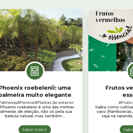
Phoenix roebelenii: uma
Frutos v
palmeira muito elegante
ess
Palmeiras
#Perene
#Plantas de exterior
#Frutíc
Phoenix roebelenii é uma das minhas
Saiba como cultiva
almeiras de eleição, não só pela sua
vaso (framboesas, 
beleza natural, mas também...
seja na varanda,
Saber mais
Sabe