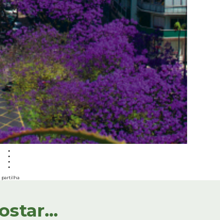
partilha
tar...