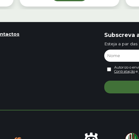
ntactos
Subscreva a
Esteja a par das
Autorizo o env
Contratação
e