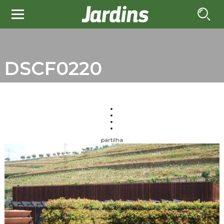
DSCF0220
partilha