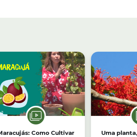
Maracujás: Como Cultivar
Uma planta,