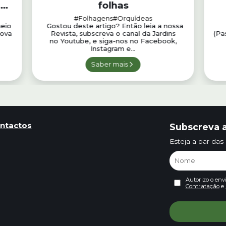
folhas
#Folhagens
#Orquídeas
heio
Gostou deste artigo? Então leia a nossa
nova
Revista, subscreva o canal da Jardins
(Pa
no Youtube, e siga-nos no Facebook,
Instagram e...
Saber mais
ntactos
Subscreva a
Esteja a par das
Autorizo o env
Contratação
e