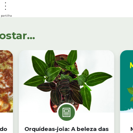
partilha
tar...
ado
Orquídeas-joia: A beleza das