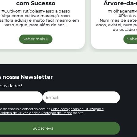
com Sucesso
Árvore-da-
#Cultivo
#Frutícolas
#Passo a passo
#Folhagens
#P
Veja como cultivar maracujá-roxo
#Plantas
ssiflora edulis) é muito fácil mesmo em
Num mês de setem
vaso e que, para além de ser...
anos, avistei, num 
do estádio d
Saber mais
Sabe
 nossa Newsletter
 novidades!
io de emails e concordo com as
Condições gerais de Utilização e
Política de Privacidade e Proteção de Dados
do site.