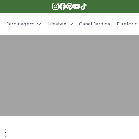
Pragas e doenças
Receitas
Paisagismo
Animais
s
Jardinagem
Lifestyle
Canal Jardins
Diretóri