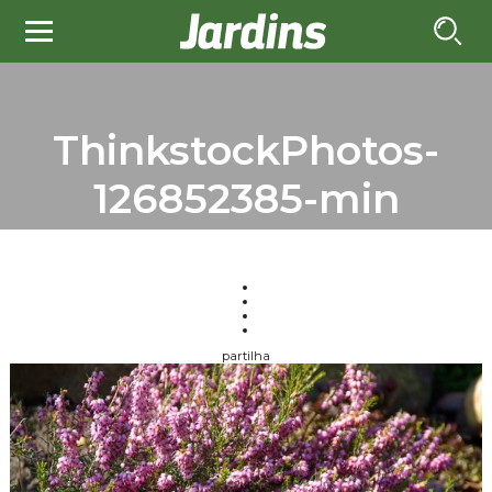
ThinkstockPhotos-
126852385-min
partilha