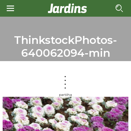
ThinkstockPhotos-
640062094-min
partilha