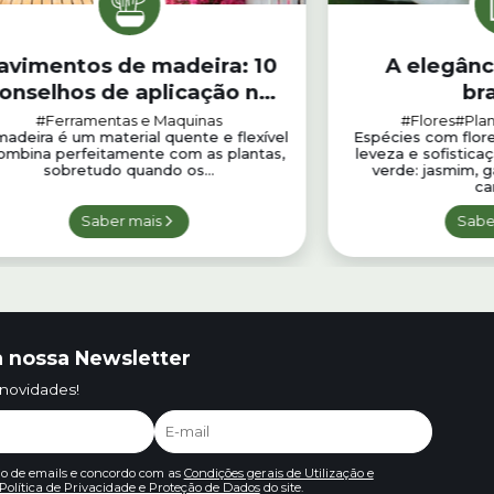
avimentos de madeira: 10
A elegânc
onselhos de aplicação no
br
jardim
#Ferramentas e Maquinas
#Flores
#Plan
adeira é um material quente e flexível
Espécies com flor
ombina perfeitamente com as plantas,
leveza e sofistica
sobretudo quando os...
verde: jasmim, g
ca
Saber mais
Sabe
 nossa Newsletter
 novidades!
io de emails e concordo com as
Condições gerais de Utilização e
Política de Privacidade e Proteção de Dados
do site.