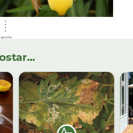
partilha
tar...