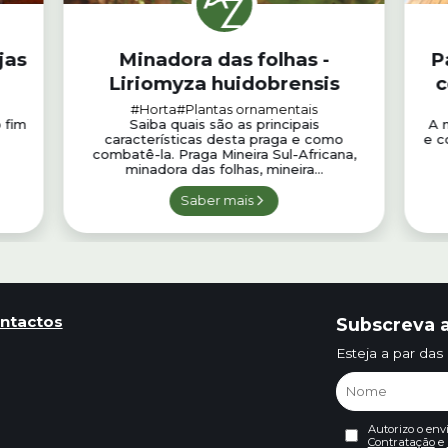
jas
Minadora das folhas -
P
Liriomyza huidobrensis
c
#Horta
#Plantas ornamentais
 fim
Saiba quais são as principais
A m
características desta praga e como
e c
combatê-la. Praga Mineira Sul-Africana,
minadora das folhas, mineira...
Saber mais
ntactos
Subscreva a
Esteja a par das
Autorizo o env
Contratação
e