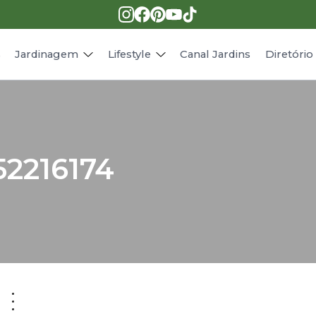
Pragas e doenças
Receitas
Paisagismo
Animais
s
Jardinagem
Lifestyle
Canal Jardins
Diretóri
52216174