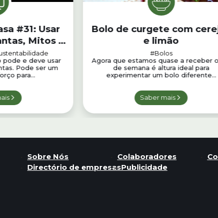
asa #31: Usar
Bolo de curgete com cere
antas, Mitos e
e limão
ades
ustentabilidade
#Bolos
 pode e deve usar
Agora que estamos quase a receber o
antas. Pode ser um
de semana é altura ideal para
rço para...
experimentar um bolo diferente...
ais
Saber mais
Sobre Nós
Colaboradores
Co
Directório de empresas
Publicidade