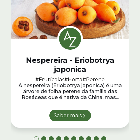
Nespereira - Eriobotrya
japonica
#Frutícolas
#Horta
#Perene
A nespereira (Eriobotrya japonica) é uma
árvore de folha perene da família das
Rosáceas que é nativa da China, mas...
Saber mais