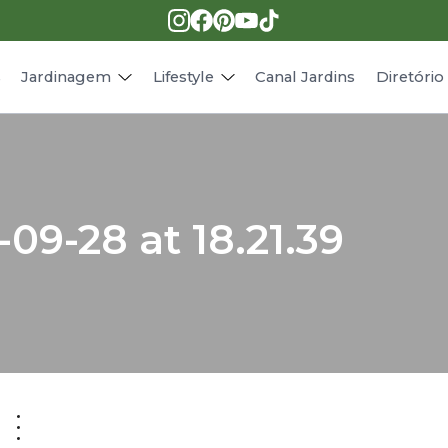
Pragas e doenças
Receitas
Paisagismo
Animais
s
Jardinagem
Lifestyle
Canal Jardins
Diretóri
09-28 at 18.21.39