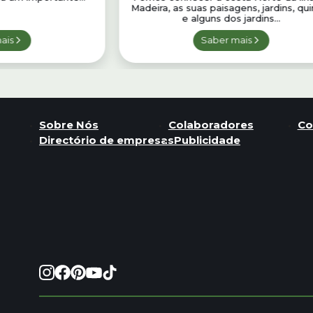
Madeira, as suas paisagens, jardins, qu
e alguns dos jardins...
ais
Saber mais
Sobre Nós
Colaboradores
Co
Directório de empresas
Publicidade