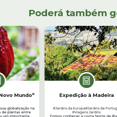
Poderá também gos
 “Novo Mundo”
Expedição à Madeira
 sua globalização na
#Jardins da Europa
#Jardins de Portug
a de plantas entre
#Viagens Jardins
iu um importante...
Fomos conhecer a costa Norte da ilh