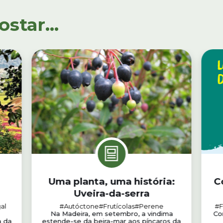
tar...
Uma planta, uma história:
C
Uveira-da-serra
al
#Autóctone
#Frutícolas
#Perene
#F
Na Madeira, em setembro, a vindima
Co
a da
estende-se da beira-mar aos píncaros da