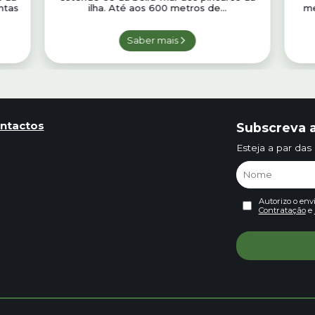
intas
ilha. Até aos 600 metros de...
me
Saber mais
ntactos
Subscreva a
Esteja a par das
Autorizo o env
Contratação
e