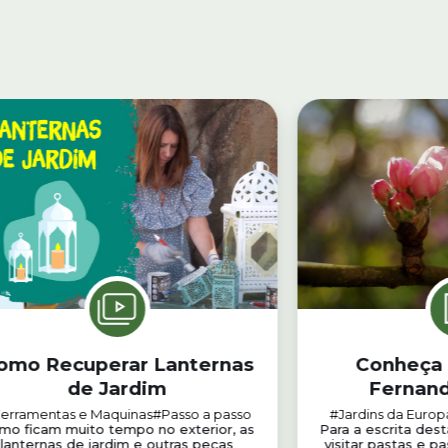
omo Recuperar Lanternas
Conheça 
de Jardim
Fernand
erramentas e Maquinas
#Passo a passo
#Jardins da Europ
mo ficam muito tempo no exterior, as
Para a escrita des
lanternas de jardim e outras peças
visitar pastas e p