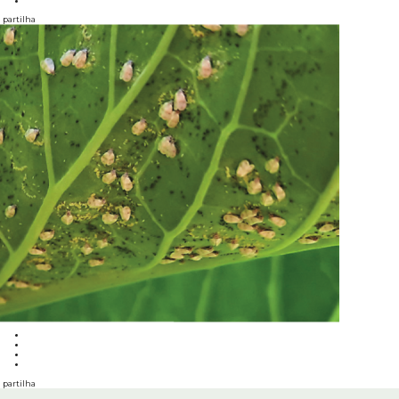
partilha
partilha