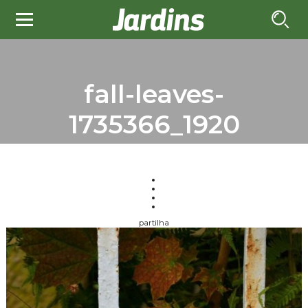
fall-leaves-
1735366_1920
partilha