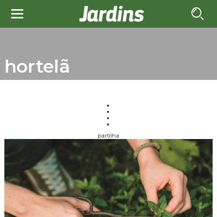
hortelã
partilha