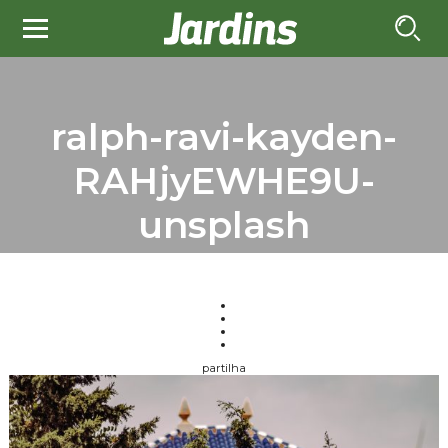
ralph-ravi-kayden-
RAHjyEWHE9U-
unsplash
partilha