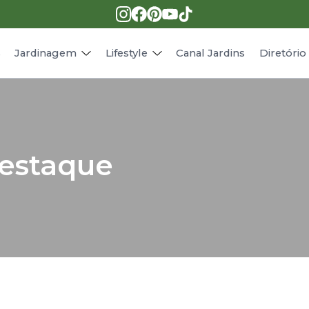
Pragas e doenças
Receitas
Paisagismo
Animais
s
Jardinagem
Lifestyle
Canal Jardins
Diretóri
destaque