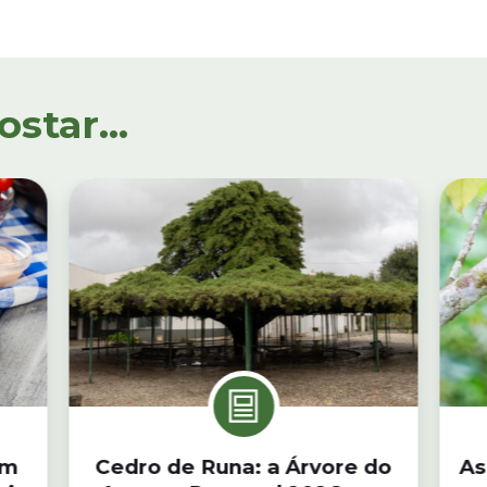
tar...
om
Cedro de Runa: a Árvore do
As