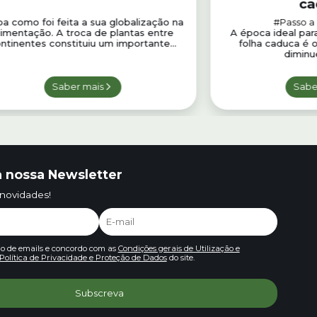
ca
ba como foi feita a sua globalização na
#Passo a
limentação. A troca de plantas entre
A época ideal par
ntinentes constituiu um importante...
folha caduca é o
diminue
Saber mais
Sabe
 nossa Newsletter
 novidades!
io de emails e concordo com as
Condições gerais de Utilização e
Política de Privacidade e Proteção de Dados
do site.