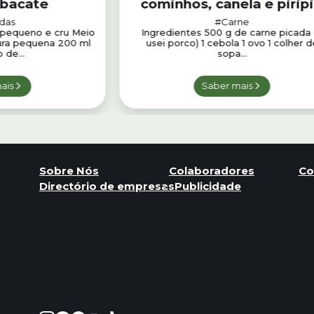
abacate
cominhos, canela e piripi
das
#Carne
o pequeno e cru Meio
Ingredientes 500 g de carne picada 
oura pequena 200 ml
usei porco) 1 cebola 1 ovo 1 colher d
 de...
sopa...
ais
Saber mais
Sobre Nós
Colaboradores
Co
Directório de empresas
Publicidade