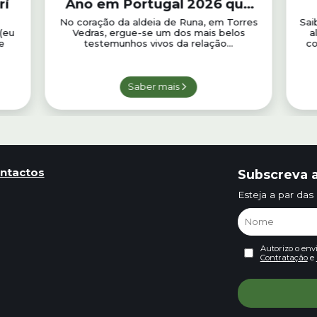
ri
Ano em Portugal 2026 que
nos convida a escutar a
No coração da aldeia de Runa, em Torres
Sai
(eu
Vedras, ergue-se um dos mais belos
a
floresta
e
testemunhos vivos da relação...
co
Saber mais
ntactos
Subscreva a
Esteja a par das
Autorizo o env
Contratação
e