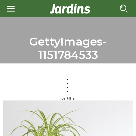
GettyImages-
1151784533
partilha