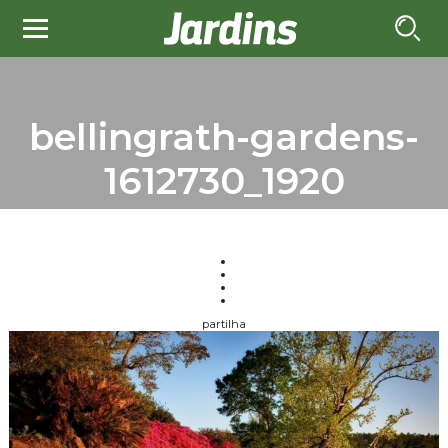
bellingrath-gardens-
1612730_1920
partilha