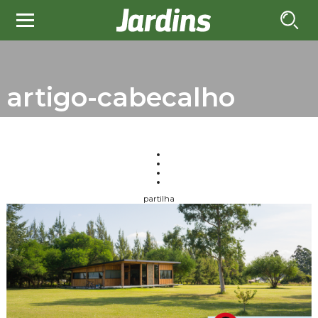
artigo-cabecalho
partilha