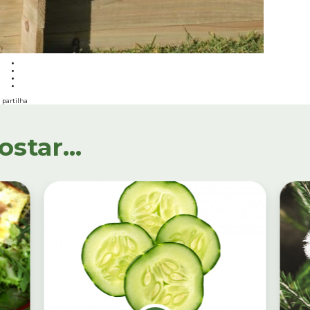
partilha
tar...