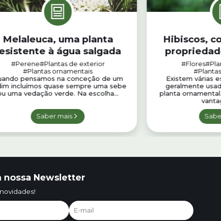
Melaleuca, uma planta
Hibiscos, c
esistente à água salgada
propriedad
#Perene
#Plantas de exterior
#Flores
#Pla
#Plantas ornamentais
#Plantas
uando pensamos na conceção de um
Existem várias e
dim incluímos quase sempre uma sebe
geralmente usad
ou uma vedação verde. Na escolha...
planta ornamental
vanta
Saber mais
Sabe
 nossa Newsletter
 novidades!