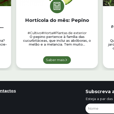
Hortícola do mês: Pepino
r
#Cultivo
#Horta
#Plantas de exterior
O pepino pertence à família das
ha?
cucurbitáceas, que inclui as abóboras, o
Q
cie-
melão e a melancia. Tem muito...
jar
Saber mais
ntactos
Subscreva a
Esteja a par das