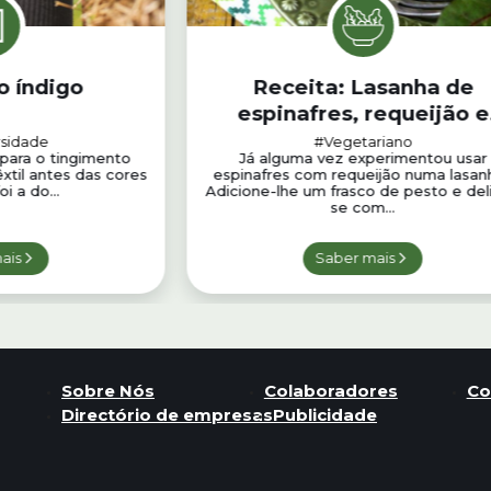
o índigo
Receita: Lasanha de
espinafres, requeijão e
pesto
rsidade
#Vegetariano
 para o tingimento
Já alguma vez experimentou usar
êxtil antes das cores
espinafres com requeijão numa lasan
oi a do...
Adicione-lhe um frasco de pesto e deli
se com...
ais
Saber mais
Sobre Nós
Colaboradores
Co
Directório de empresas
Publicidade