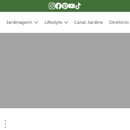
Pragas e doenças
Receitas
Paisagismo
Animais
s
Jardinagem
Lifestyle
Canal Jardins
Diretóri