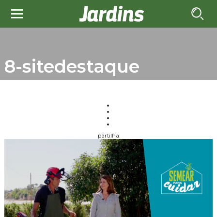
8-sitedestaque
partilha