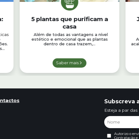
:
5 plantas que purificam a
casa
icas
Além de todas as vantagens a nível
o
estético e emocional que as plantas
A
ões.
dentro de casa trazem,...
aca
...
Saber mais
ntactos
Subscreva a
Esteja a par das
Autorizo o env
Contratação
e