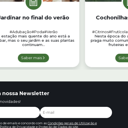
Jardinar no final do verão
Cochonilhas
#Adubação
#Poda
#Verão
#Citrinos
#Frutícola
 estação mais quente do ano está a
Nesta época do a
bar, mas o seu jardim e as suas plantas
praga muito comum
continuam...
fruteiras e
Saber mais
Sabe
 nossa Newsletter
 novidades!
io de emails e concordo com as
Condições gerais de Utilização e
Política de Privacidade e Proteção de Dados
do site.