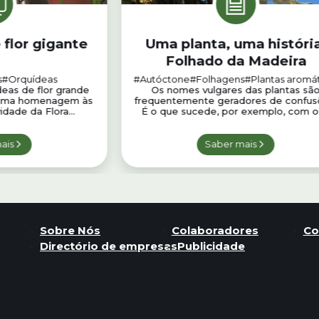
flor gigante
Uma planta, uma história
Folhado da Madeira
s
#Orquídeas
#Autóctone
#Folhagens
#Plantas aromát
eas de flor grande
Os nomes vulgares das plantas sã
uma homenagem às
frequentemente geradores de confus
dade da Flora...
É o que sucede, por exemplo, com os
ais
Saber mais
Sobre Nós
Colaboradores
Co
Directório de empresas
Publicidade