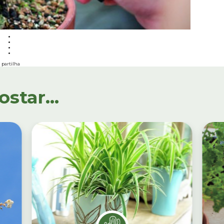
partilha
tar...