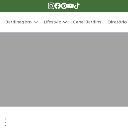
Pragas e doenças
Receitas
Paisagismo
Animais
s
Jardinagem
Lifestyle
Canal Jardins
Diretóri