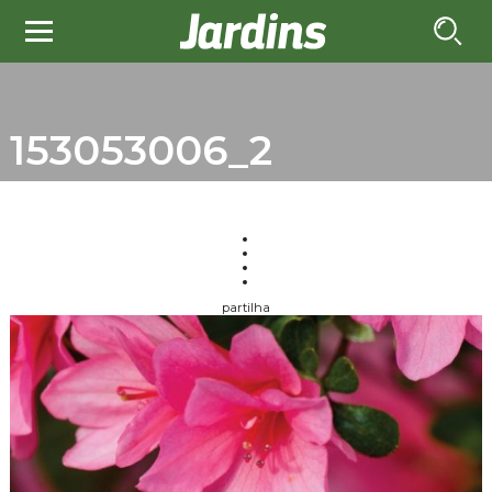
153053006_2
partilha