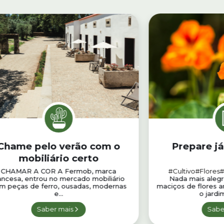
Chame pelo verão com o
Prepare já
mobiliário certo
CHAMAR A COR A Fermob, marca
#Cultivo
#Flores
#
ancesa, entrou no mercado mobiliário
Nada mais aleg
m peças de ferro, ousadas, modernas
maciços de flores a
e...
o jardi
Saber mais
Sabe