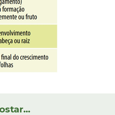
tar...