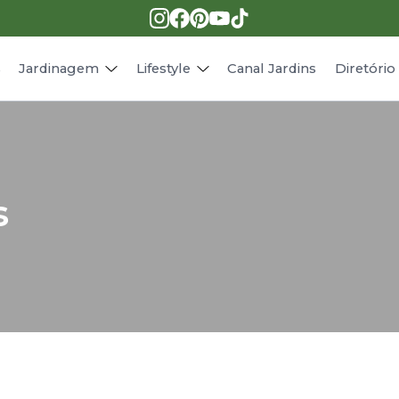
Pragas e doenças
Receitas
Paisagismo
Animais
s
Jardinagem
Lifestyle
Canal Jardins
Diretóri
s