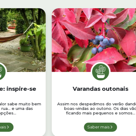
: inspire-se
Varandas outonais
calor sabe muito bem
Assim nos despedimos do verão dand
a rua… e uma das
boas-vindas ao outono. Os dias vã
pções...
ficando mais pequenos e somos...
ais
Saber mais