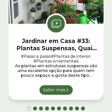
Jardinar em Casa #33:
Plantas Suspensas, Quais
Escolher e Como Cuidar
#Passo a passo
#Plantas de interior
#Plantas ornamentais
As plantas em estruturas suspensas são
uma excelente opção para quem tem
pouco espaço e gosta deste tipo...
Saber mais