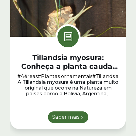
Tillandsia myosura:
Conheça a planta cauda-
de-rato
#Aéreas
#Plantas ornamentais
#Tillandsia
A Tillandsia myosura é uma planta muito
original que ocorre na Natureza em
países como a Bolívia, Argentina,...
Saber mais