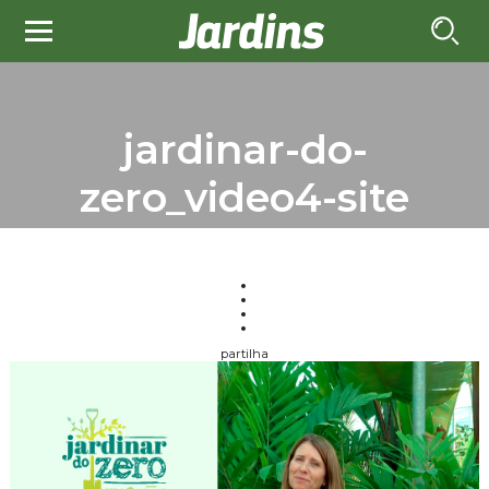
jardinar-do-
zero_video4-site
partilha