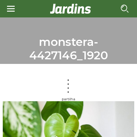
monstera-
4427146_1920
partilha