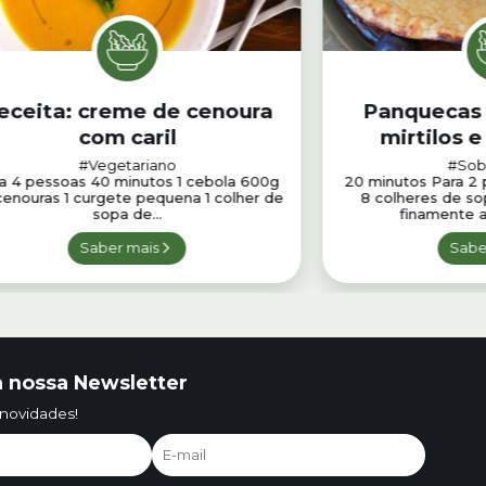
eceita: creme de cenoura
Panquecas 
com caril
mirtilos 
#Vegetariano
#Sob
a 4 pessoas 40 minutos 1 cebola 600g
20 minutos Para 2 
cenouras 1 curgete pequena 1 colher de
8 colheres de sop
sopa de...
finamente a
Saber mais
Sabe
 nossa Newsletter
 novidades!