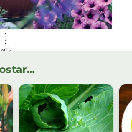
partilha
tar...