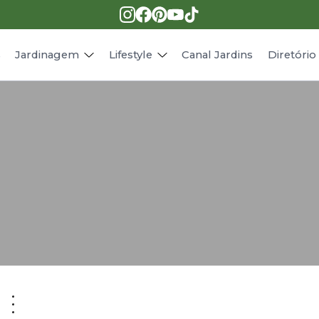
Pragas e doenças
Receitas
Paisagismo
Animais
s
Jardinagem
Lifestyle
Canal Jardins
Diretóri