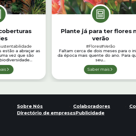
coberturas
Plante já para ter flores 
des
verão
ustentabilidade
#Flores
#Verão
 estão a abraçar as
Faltam cerca de dois meses para o in
 uma vez que são
da época mais quente do ano. Para q
iodiversidade...
seu...
ais
Saber mais
Sobre Nós
Colaboradores
Co
Directório de empresas
Publicidade