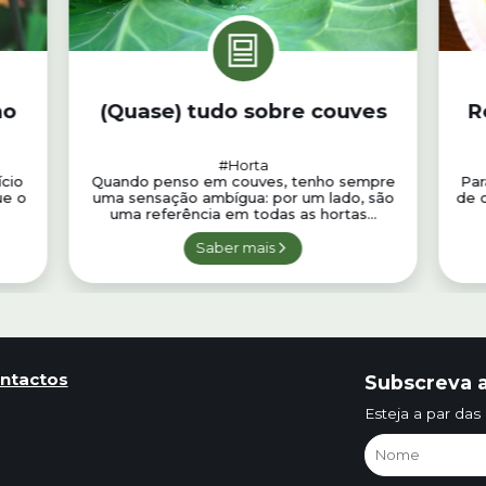
no
(Quase) tudo sobre couves
R
#Horta
ício
Quando penso em couves, tenho sempre
Par
ue o
uma sensação ambígua: por um lado, são
de 
uma referência em todas as hortas...
Saber mais
ntactos
Subscreva a
Esteja a par das