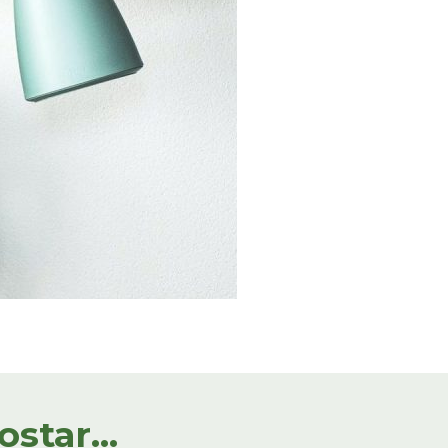
tar...