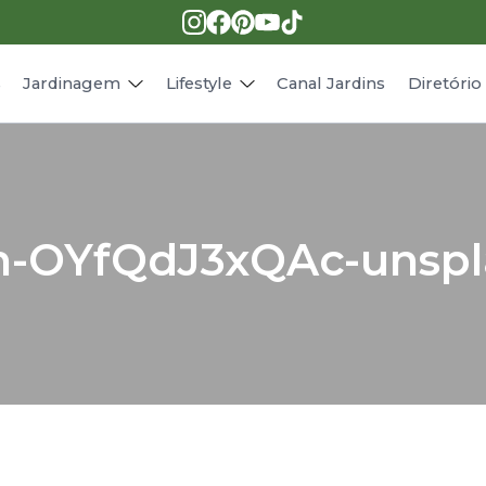
Pragas e doenças
Receitas
Paisagismo
Animais
s
Jardinagem
Lifestyle
Canal Jardins
Diretóri
an-OYfQdJ3xQAc-unspl