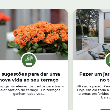
3 sugestões para dar uma
Fazer um ja
nova vida ao seu terraço
no t
jugar os elementos certos para tirar o
#Passo a passo
#Per
aior partido do terraço Os terraços
Hoje em dia toda a 
ganham cada vez...
aromas preferidos
barat