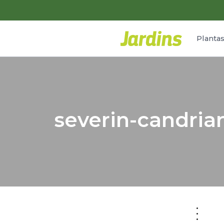
Planta
severin-candri