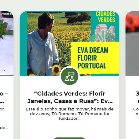
o –
“Cidades Verdes: Florir
Janelas, Casas e Ruas”: Eva
Dream Florir Portugal
or
Este é o sonho que faz mover, há mais de
Con
dez anos, Tó Romano. Tó Romano foi
m
fundador...
e...