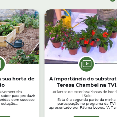
 sua horta de
A importância do substrat
ão
Teresa Chambel na TVI
(parte 2)
#Sementeira
#Plantas de exterior
#Plantas de interi
 saber para produzir
#Solo
eferidas com sucesso
Esta é a segunda parte da minha
estação....
participação no programa da TVI
apresentado por Fátima Lopes, “A Tard