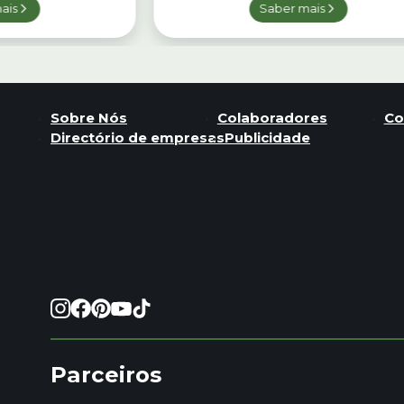
ais
Saber mais
Sobre Nós
Colaboradores
Co
Directório de empresas
Publicidade
Parceiros