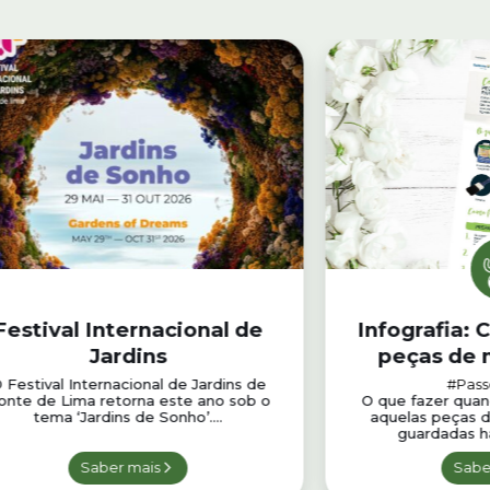
Festival Internacional de
Infografia: 
Jardins
peças de 
exte
 Festival Internacional de Jardins de
#Pass
onte de Lima retorna este ano sob o
O que fazer quand
tema ‘Jardins de Sonho’....
aquelas peças 
guardadas há
Saber mais
Sabe