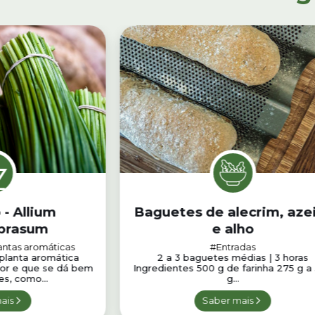
- Allium
Baguetes de alecrim, aze
prasum
e alho
antas aromáticas
#Entradas
planta aromática
2 a 3 baguetes médias | 3 horas
bor e que se dá bem
Ingredientes 500 g de farinha 275 g a
es, como...
g...
ais
Saber mais