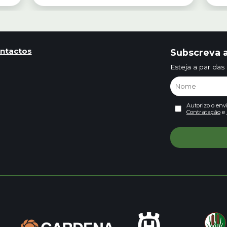
ntactos
Subscreva a
Esteja a par das
Autorizo o env
Contratação
e