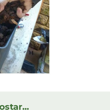
tar...