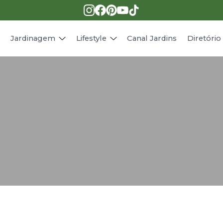
Pragas e doenças
Receitas
Paisagismo
Animais
s
Jardinagem
Lifestyle
Canal Jardins
Diretóri