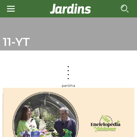
11-YT
partilha