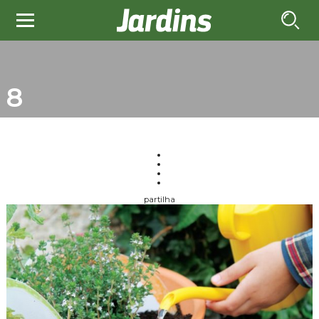
8
partilha