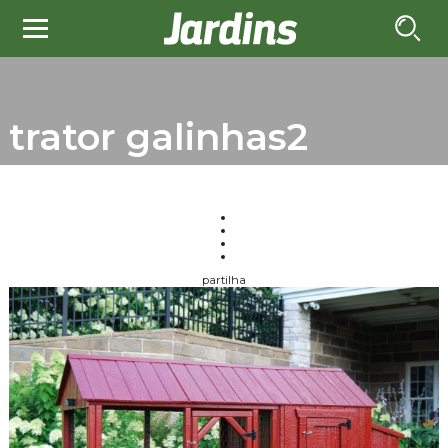
trator galinhas2
partilha