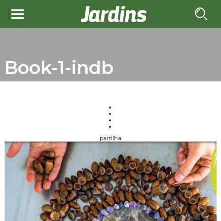
Book-1-indb
partilha