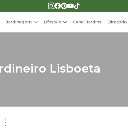
Pragas e doenças
Receitas
Paisagismo
Animais
s
Jardinagem
Lifestyle
Canal Jardins
Diretóri
dineiro Lisboeta