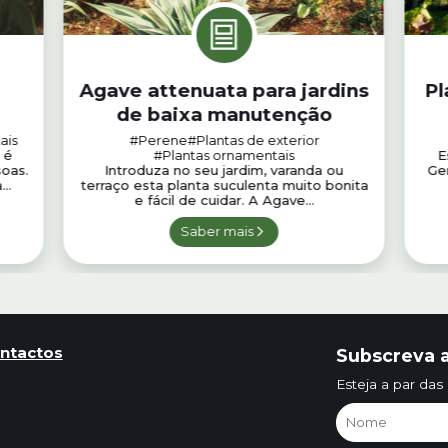
Agave attenuata para jardins
Pl
de baixa manutenção
ais
#Perene
#Plantas de exterior
 é
#Plantas ornamentais
E
soas.
Introduza no seu jardim, varanda ou
Ger
..
terraço esta planta suculenta muito bonita
e fácil de cuidar. A Agave...
Saber mais
ntactos
Subscreva a
Esteja a par das