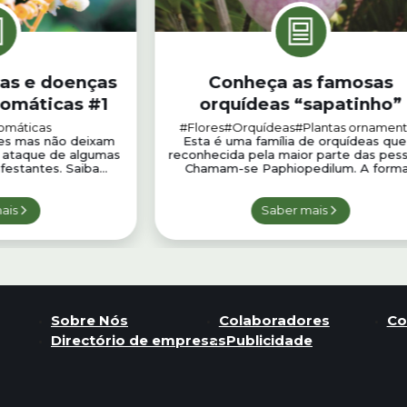
gas e doenças
Conheça as famosas
romáticas #1
orquídeas “sapatinho”
romáticas
#Flores
#Orquídeas
#Plantas ornament
tes mas não deixam
Esta é uma família de orquídeas que
o ataque de algumas
reconhecida pela maior parte das pes
estantes. Saiba...
Chamam-se Paphiopedilum. A forma.
ais
Saber mais
Sobre Nós
Colaboradores
Co
Directório de empresas
Publicidade