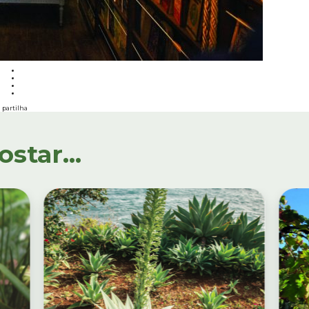
partilha
tar...