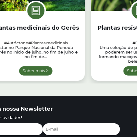
antas medicinais do Gerês
Plantas resi
#Autóctone
#Plantas medicinais
#F
star no Parque Nacional da Peneda-
Uma seleção de pl
ês no início de julho, no fim de julho e
poderem ser u
no fim de...
formando maciços 
bele
Saber mais
Sabe
 nossa Newsletter
 novidades!