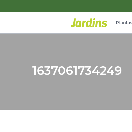
Planta
1637061734249