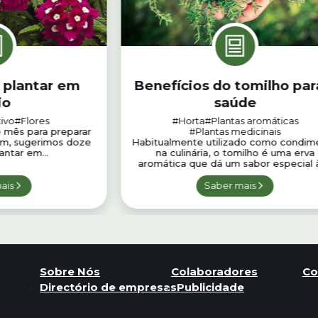
a plantar em
Benefícios do tomilho par
io
saúde
ivo
#Flores
#Horta
#Plantas aromáticas
 mês para preparar
#Plantas medicinais
sim, sugerimos doze
Habitualmente utilizado como condim
antar em...
na culinária, o tomilho é uma erva
aromática que dá um sabor especial às
ais
Saber mais
Sobre Nós
Colaboradores
Co
Directório de empresas
Publicidade