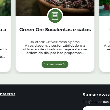
a a
Green On: Suculentas e catos
#Catos
#Cultivo
#Passo a passo
A reciclagem, a sustentabilidade e a
A a
ento
utilização de objetos vintage estão na
s
ordem do dia, por isso propomos...
...
Saber mais
ntactos
Subscreva a
Esteja a par das