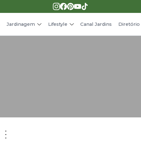
Pragas e doenças
Receitas
Paisagismo
Animais
s
Jardinagem
Lifestyle
Canal Jardins
Diretóri