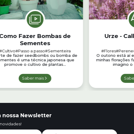
Como Fazer Bombas de
Urze - Cal
Sementes
#Cultivo
#Passo a passo
#Sementeira
#Flores
#Perene
rte de fazer seedbombs ou bomba de
O outono está aí 
ementes é uma técnica japonesa que
minhas florações f
promove o cultivo de plantas...
imagino o 
Saber mais
Sabe
 nossa Newsletter
 novidades!