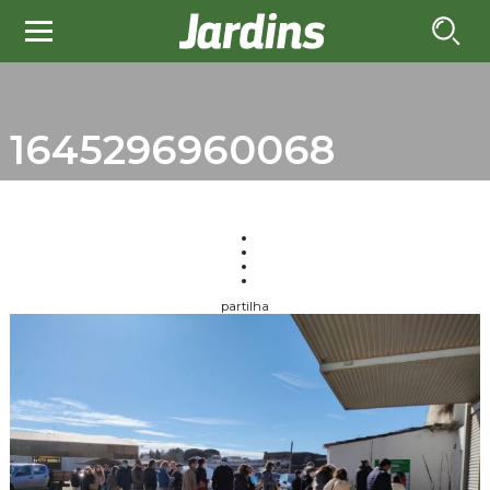
1645296960068
partilha