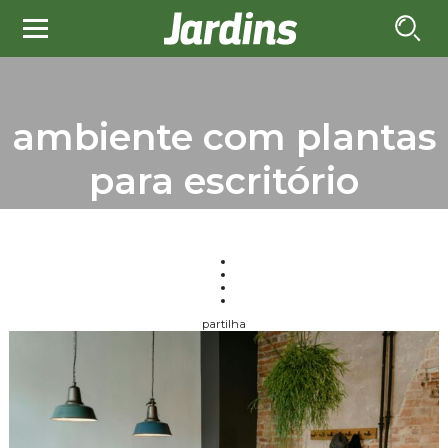
ambiente com plantas
para escritório
partilha